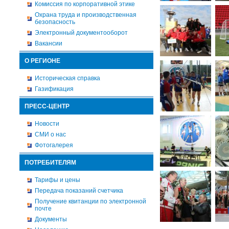
Комиссия по корпоративной этике
Охрана труда и производственная
безопасность
Электронный документооборот
Вакансии
О РЕГИОНЕ
Историческая справка
Газификация
ПРЕСС-ЦЕНТР
Новости
СМИ о нас
Фотогалерея
ПОТРЕБИТЕЛЯМ
Тарифы и цены
Передача показаний счетчика
Получение квитанции по электронной
почте
Документы