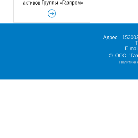
Адрес: 153002,
Т
E-ma
© ООО "Газ
Политика 