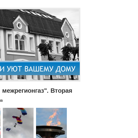
межрегионгаз". Вторая
па