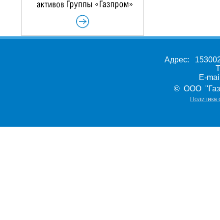
Адрес: 153002,
Т
E-ma
© ООО "Газ
Политика 