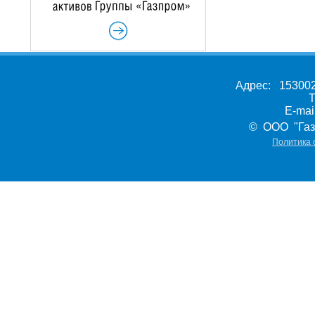
Адрес: 153002,
Т
E-ma
© ООО "Газ
Политика 