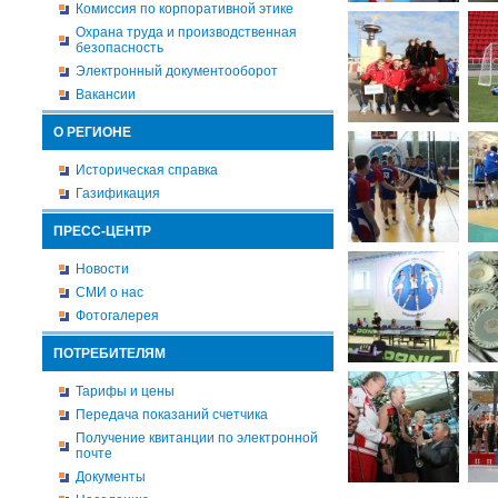
Комиссия по корпоративной этике
Охрана труда и производственная
безопасность
Электронный документооборот
Вакансии
О РЕГИОНЕ
Историческая справка
Газификация
ПРЕСС-ЦЕНТР
Новости
СМИ о нас
Фотогалерея
ПОТРЕБИТЕЛЯМ
Тарифы и цены
Передача показаний счетчика
Получение квитанции по электронной
почте
Документы