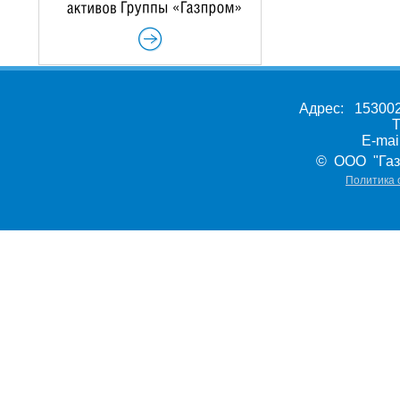
Адрес: 153002,
Т
E-ma
© ООО "Газ
Политика 