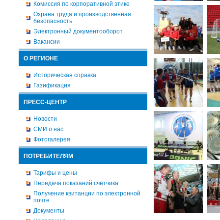
Комиссия по корпоративной этике
Охрана труда и производственная
безопасность
Электронный документооборот
Вакансии
О РЕГИОНЕ
Историческая справка
Газификация
ПРЕСС-ЦЕНТР
Новости
СМИ о нас
Фотогалерея
ПОТРЕБИТЕЛЯМ
Тарифы и цены
Передача показаний счетчика
Получение квитанции по электронной
почте
Документы