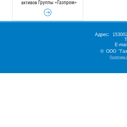
Адрес: 153002,
Т
E-ma
© ООО "Газ
Политика 