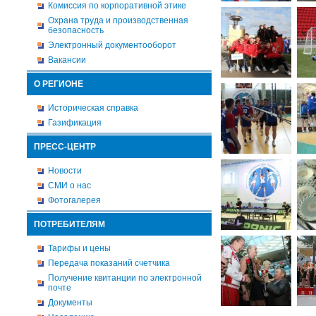
Комиссия по корпоративной этике
Охрана труда и производственная
безопасность
Электронный документооборот
Вакансии
О РЕГИОНЕ
Историческая справка
Газификация
ПРЕСС-ЦЕНТР
Новости
СМИ о нас
Фотогалерея
ПОТРЕБИТЕЛЯМ
Тарифы и цены
Передача показаний счетчика
Получение квитанции по электронной
почте
Документы