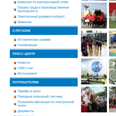
Комиссия по корпоративной этике
Охрана труда и производственная
безопасность
Электронный документооборот
Вакансии
О РЕГИОНЕ
Историческая справка
Газификация
ПРЕСС-ЦЕНТР
Новости
СМИ о нас
Фотогалерея
ПОТРЕБИТЕЛЯМ
Тарифы и цены
Передача показаний счетчика
Получение квитанции по электронной
почте
Документы