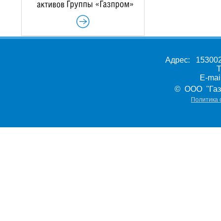
Адрес: 153002,
Т
E-ma
© ООО "Газ
Политика 