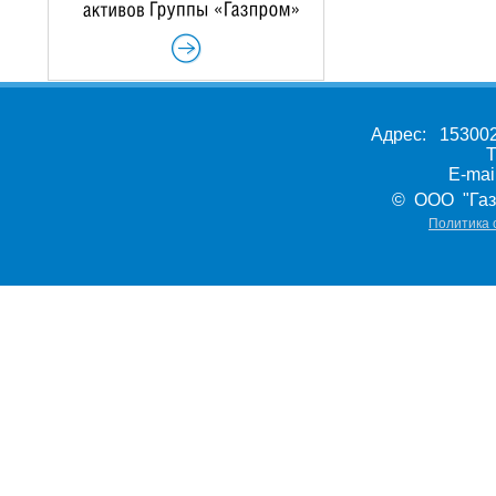
Адрес: 153002,
Т
E-ma
© ООО "Газ
Политика 