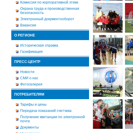
Комиссия по корпоративной этике
Охрана труда и производственная
безопасность
Электронный документооборот
Вакансии
О РЕГИОНЕ
Историческая справка
Газификация
ПРЕСС-ЦЕНТР
Новости
СМИ о нас
Фотогалерея
ПОТРЕБИТЕЛЯМ
Тарифы и цены
Передача показаний счетчика
Получение квитанции по электронной
почте
Документы