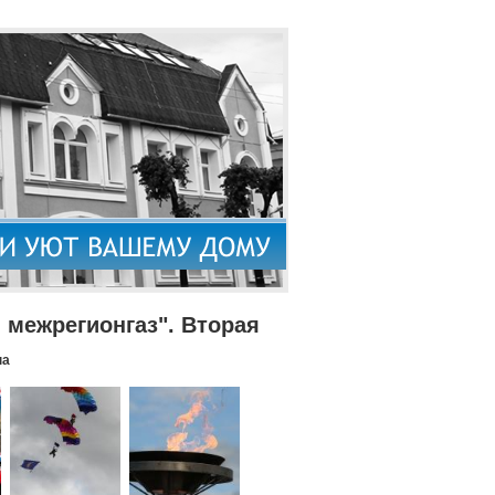
межрегионгаз". Вторая
па