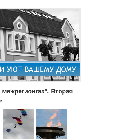
межрегионгаз". Вторая
па