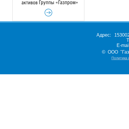
Адрес: 153002,
Т
E-ma
© ООО "Газ
Политика 