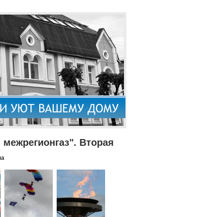
межрегионгаз". Вторая
па