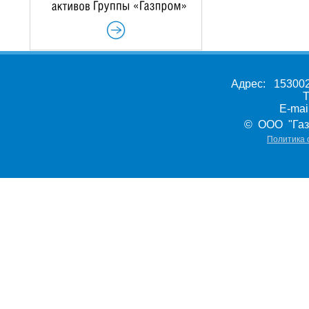
Адрес: 153002,
Т
E-ma
© ООО "Газ
Политика 