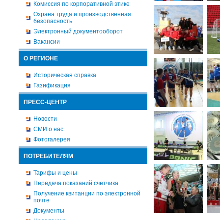
Комиссия по корпоративной этике
Охрана труда и производственная
безопасность
Электронный документооборот
Вакансии
О РЕГИОНЕ
Историческая справка
Газификация
ПРЕСС-ЦЕНТР
Новости
СМИ о нас
Фотогалерея
ПОТРЕБИТЕЛЯМ
Тарифы и цены
Передача показаний счетчика
Получение квитанции по электронной
почте
Документы