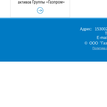
Адрес: 153002,
Т
E-ma
© ООО "Газ
Политика 