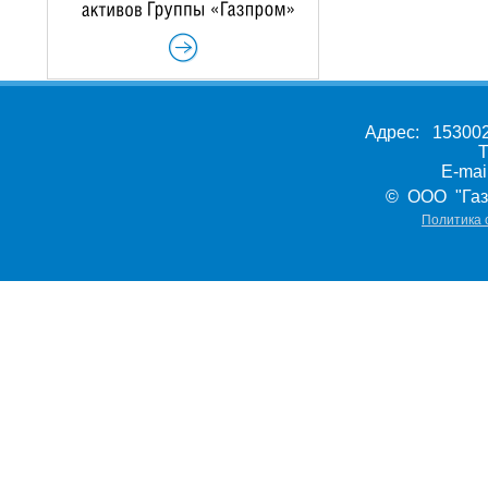
Адрес: 153002,
Т
E-ma
© ООО "Газ
Политика 