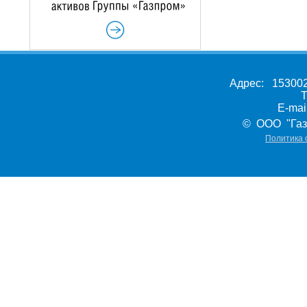
Адрес: 153002,
Т
E-ma
© ООО "Газ
Политика 