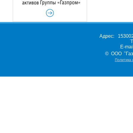
Адрес: 153002,
Т
E-ma
© ООО "Газ
Политика 