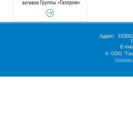
Адрес: 153002,
Т
E-ma
© ООО "Газ
Политика 