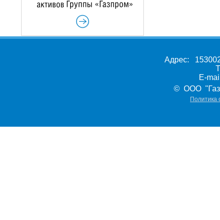
Адрес: 153002,
Т
E-ma
© ООО "Газ
Политика 