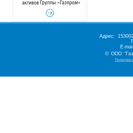
Адрес: 153002,
Т
E-ma
© ООО "Газ
Политика 