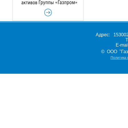
Адрес: 153002,
Т
E-ma
© ООО "Газ
Политика 