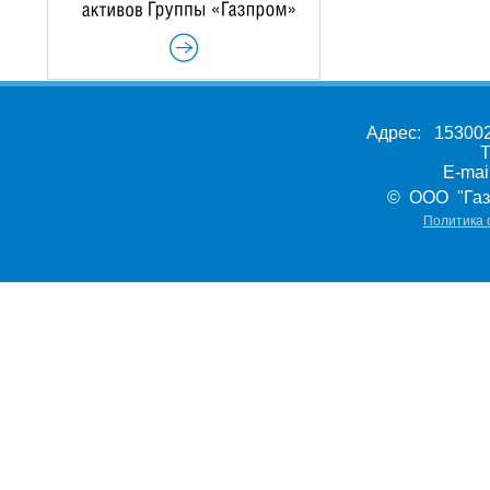
Адрес: 153002,
Т
E-ma
© ООО "Газ
Политика 