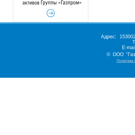
Адрес: 153002,
Т
E-ma
© ООО "Газ
Политика 