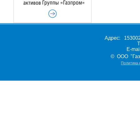
Адрес: 153002,
Т
E-ma
© ООО "Газ
Политика 