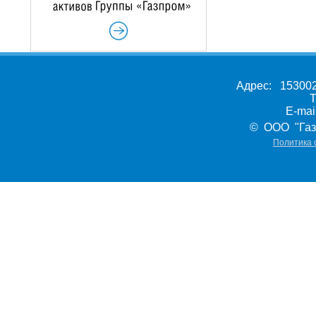
Адрес: 153002,
Т
E-ma
© ООО "Газ
Политика 