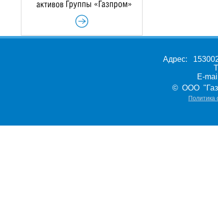
Адрес: 153002,
Т
E-ma
© ООО "Газ
Политика 