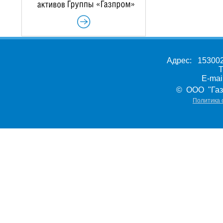
Адрес: 153002,
Т
E-ma
© ООО "Газ
Политика 