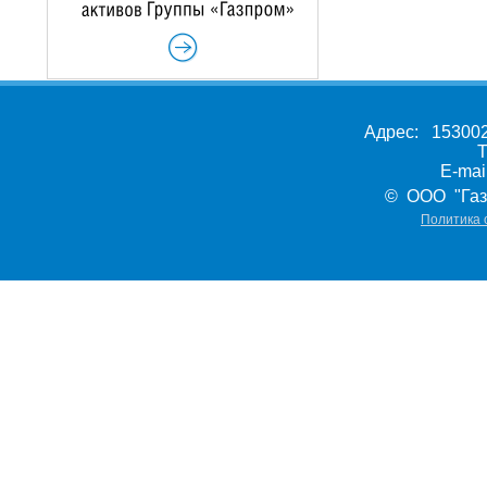
Адрес: 153002,
Т
E-ma
© ООО "Газ
Политика 