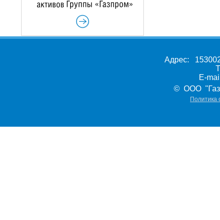
Адрес: 153002,
Т
E-ma
© ООО "Газ
Политика 