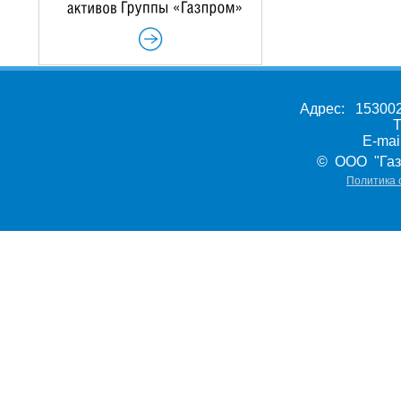
Адрес: 153002,
Т
E-ma
© ООО "Газ
Политика 