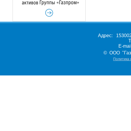
Адрес: 153002,
Т
E-ma
© ООО "Газ
Политика 