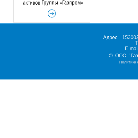
Адрес: 153002,
Т
E-ma
© ООО "Газ
Политика 