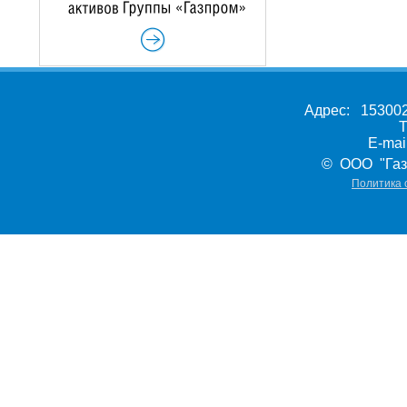
Адрес: 153002,
Т
E-ma
© ООО "Газ
Политика 