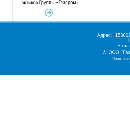
Адрес: 153002,
Т
E-ma
© ООО "Газ
Политика 