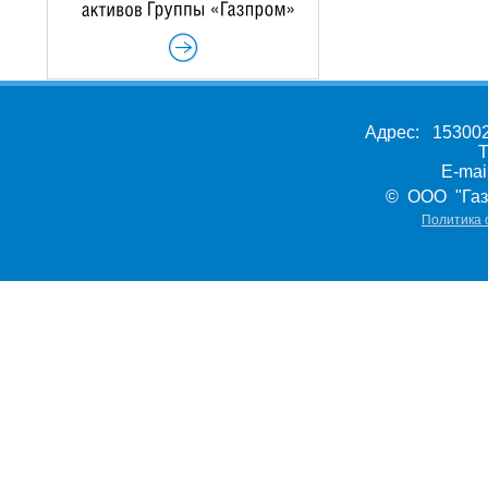
Адрес: 153002,
Т
E-ma
© ООО "Газ
Политика 