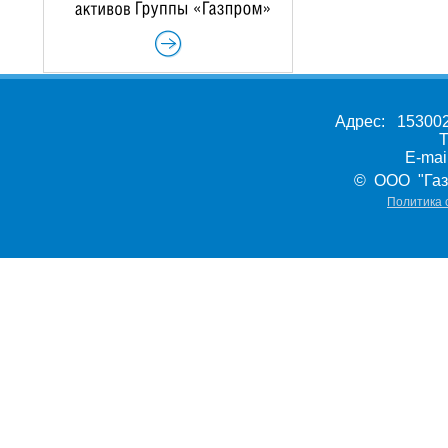
Адрес: 153002,
Т
E-ma
© ООО "Газ
Политика 