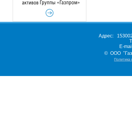
Адрес: 153002,
Т
E-ma
© ООО "Газ
Политика 