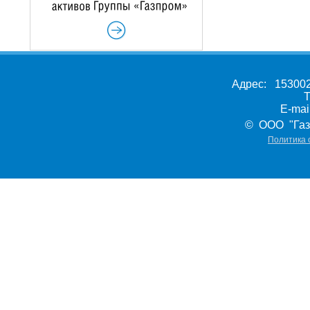
Адрес: 153002,
Т
E-ma
© ООО "Газ
Политика 