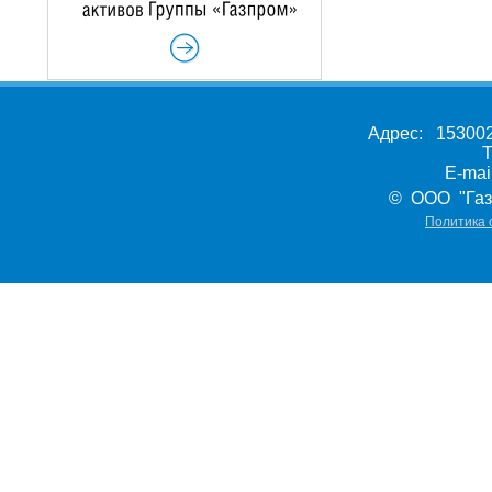
Адрес: 153002,
Т
E-ma
© ООО "Газ
Политика 