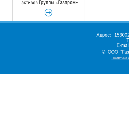
Адрес: 153002,
Т
E-ma
© ООО "Газ
Политика 