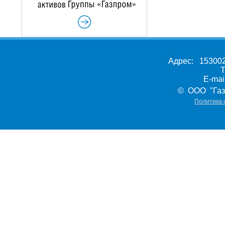
Адрес: 153002,
Т
E-ma
© ООО "Газ
Политика 