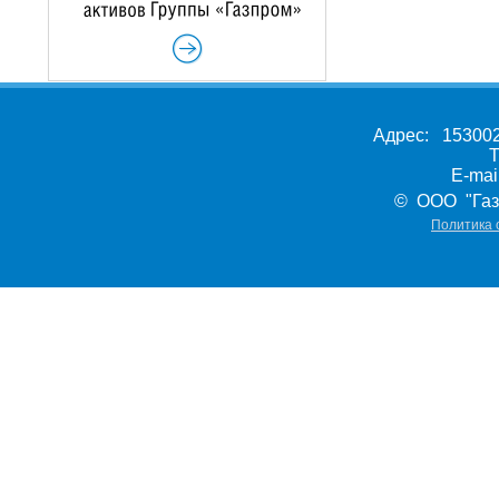
Адрес: 153002,
Т
E-ma
© ООО "Газ
Политика 