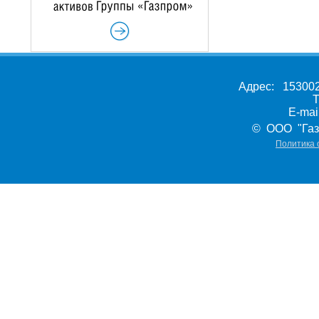
Адрес: 153002,
Т
E-ma
© ООО "Газ
Политика 