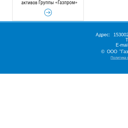
Адрес: 153002,
Т
E-ma
© ООО "Газ
Политика 