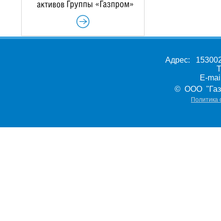
Адрес: 153002,
Т
E-ma
© ООО "Газ
Политика 