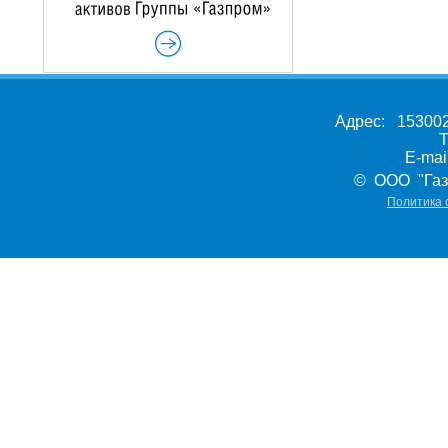
Адрес: 153002,
Т
E-ma
© ООО "Газ
Политика 