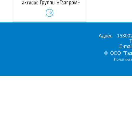
Адрес: 153002,
Т
E-ma
© ООО "Газ
Политика 