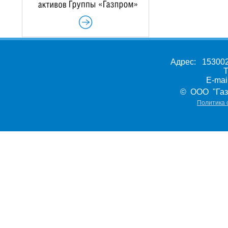
Адрес: 153002,
Т
E-ma
© ООО "Газ
Политика 