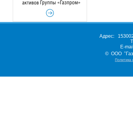
Адрес: 153002,
Т
E-ma
© ООО "Газ
Политика 