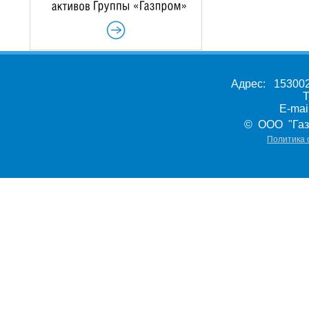
Адрес: 153002,
Т
E-ma
© ООО "Газ
Политика 